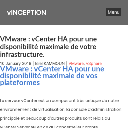
Skip
to
vINCEPTION
Menu
content
VMware : vCenter HA pour une
disponibilité maximale de votre
infrastructure.
10 January 2019 | Bilel KAMMOUN |
VMware
,
vSphere
VMware : vCenter HA pour une
disponibilité maximale de vos
plateformes
Le serveur vCenter est un composant très critique de notre
environnement de virtualisation, la console d’administration
principale et beaucoup d’autres produits sont relais au
vCenter Server API en ce qui concerne leur propre