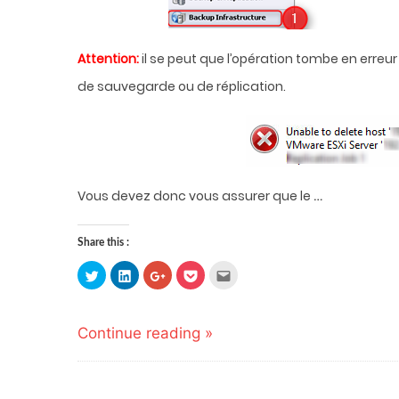
Attention:
il se peut que l’opération tombe en erreur
de sauvegarde ou de réplication.
…
Vous devez donc vous assurer que le
Share this :
Click
Click
Click
Click
Click
to
to
to
to
to
share
share
share
share
email
on
on
on
on
this
Twitter
LinkedIn
Google+
Pocket
to
(Opens
(Opens
(Opens
(Opens
a
Continue reading »
in
in
in
in
friend
new
new
new
new
(Opens
window)
window)
window)
window)
in
new
window)