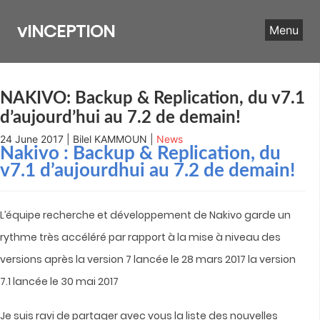
Skip
to
vINCEPTION
Menu
content
NAKIVO: Backup & Replication, du v7.1
d’aujourd’hui au 7.2 de demain!
24 June 2017 | Bilel KAMMOUN |
News
Nakivo : Backup & Replication, du
v7.1 d’aujourdhui au 7.2 de demain!
L’équipe recherche et développement de Nakivo garde un
rythme très accéléré par rapport à la mise à niveau des
versions après la version 7 lancée le 28 mars 2017 la version
7.1 lancée le 30 mai 2017
Je suis ravi de partager avec vous la liste des nouvelles