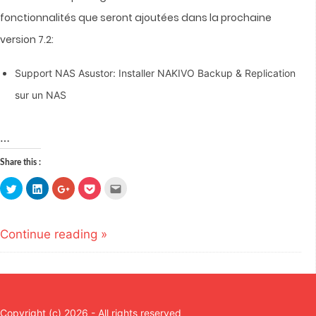
fonctionnalités que seront ajoutées dans la prochaine
version 7.2:
Support NAS Asustor: Installer NAKIVO Backup & Replication
sur un NAS
…
Share this :
Click
Click
Click
Click
Click
to
to
to
to
to
share
share
share
share
email
on
on
on
on
this
Twitter
LinkedIn
Google+
Pocket
to
(Opens
(Opens
(Opens
(Opens
a
Continue reading »
in
in
in
in
friend
new
new
new
new
(Opens
window)
window)
window)
window)
in
new
window)
Copyright (c) 2026 - All rights reserved