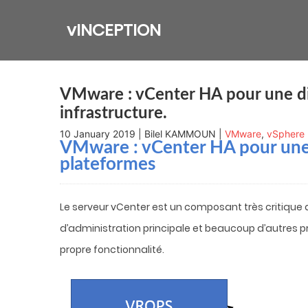
Skip
to
vINCEPTION
content
VMware : vCenter HA pour une di
infrastructure.
10 January 2019 | Bilel KAMMOUN |
VMware
,
vSphere
VMware : vCenter HA pour une 
plateformes
Le serveur vCenter est un composant très critique 
d’administration principale et beaucoup d’autres pr
propre fonctionnalité.