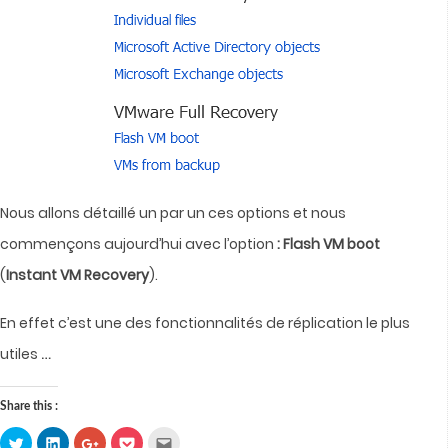
Nous allons détaillé un par un ces options et nous
commençons aujourd’hui avec l’option
: Flash VM boot
(
Instant VM Recovery
).
En effet c’est une des fonctionnalités de réplication le plus
…
utiles
Share this :
Click
Click
Click
Click
Click