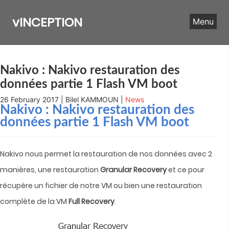
Skip
to
vINCEPTION
Menu
content
Nakivo : Nakivo restauration des
données partie 1 Flash VM boot
26 February 2017 | Bilel KAMMOUN |
News
Nakivo : Nakivo restauration des
données partie 1 Flash VM boot
Nakivo nous permet la restauration de nos données avec 2
manières, une restauration
Granular Recovery
et ce pour
récupère un fichier de notre VM ou bien une restauration
complète de la VM
Full Recovery
.