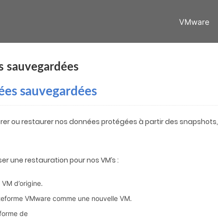
VMware
es sauvegardées
nées sauvegardées
érer ou restaurer nos données protégées à partir des snapshots,
iser une restauration pour nos VM’s :
 VM d’origine.
lateforme VMware comme une nouvelle VM.
eforme de