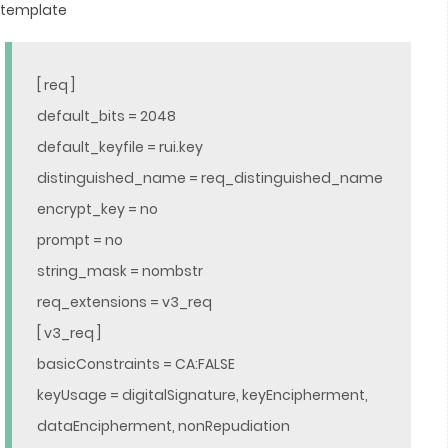
template
[ req ]
default_bits = 2048
default_keyfile = rui.key
distinguished_name = req_distinguished_name
encrypt_key = no
prompt = no
string_mask = nombstr
req_extensions = v3_req
[ v3_req ]
basicConstraints = CA:FALSE
keyUsage = digitalSignature, keyEncipherment,
dataEncipherment, nonRepudiation