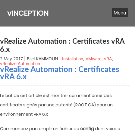
Skip
to
vINCEPTION
Menu
content
vRealize Automation : Certificates vRA
6.x
2 May 2017 | Bilel KAMMOUN |
Installation
,
VMware
,
vRA
,
vRealize Automation
vRealize Automation
: Certificates
vRA 6.x
Le but de cet article est montrer comment créer des
certificats signés par une autorité (ROOT CA) pour un
environnement vRA 6.x
Commencez par remplir un fichier de
config
dont voici le