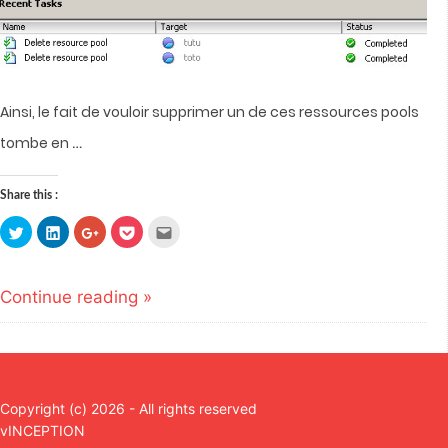
Ainsi, le fait de vouloir supprimer un de ces ressources pools
…
tombe en
Share this :
Click
Click
Click
Click
Click
to
to
to
to
to
share
share
share
share
email
on
on
on
on
this
Twitter
LinkedIn
Google+
Pocket
to
(Opens
(Opens
(Opens
(Opens
a
Continue reading »
in
in
in
in
friend
new
new
new
new
(Opens
window)
window)
window)
window)
in
new
window)
Copyright (c) 2026 - All rights reserved
vINCEPTION