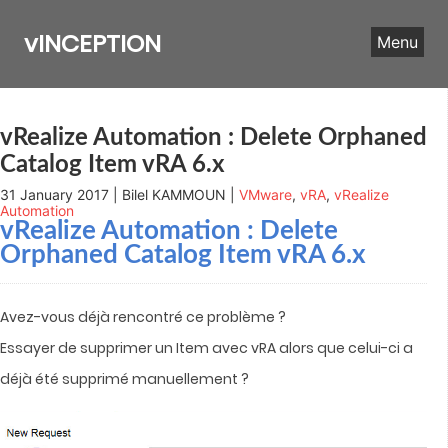
Skip
to
vINCEPTION
Menu
content
vRealize Automation : Delete Orphaned
Catalog Item vRA 6.x
31 January 2017 | Bilel KAMMOUN |
VMware
,
vRA
,
vRealize
Automation
vRealize Automation
: Delete
Orphaned Catalog Item vRA 6.x
Avez-vous déjà rencontré ce problème ?
Essayer de supprimer un Item avec vRA alors que celui-ci a
déjà été supprimé manuellement ?